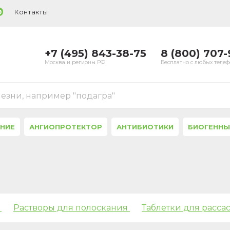
Контакты
9
+7 (495) 843-38-75
8 (800) 707
Москва и регионы РФ
Бесплатно с любых теле
лезни, например "подагра"
ЕНИЕ
АНГИОПРОТЕКТОР
АНТИБИОТИКИ
БИОГЕННЫ
и
Растворы для полоскания
Таблетки для расса