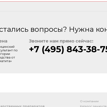
стались вопросы? Нужна ко
ена
Звоните нам прямо сейчас:
+7 (495) 843-38-7
ицинский
сультант по
егории
едства от
матита»
О компании
арственных препаратов
Каталог лекарств