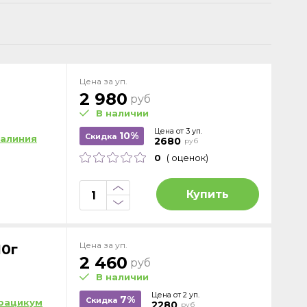
Цена за уп.
2 980
руб
В наличии
Цена от 3 уп.
10%
Скидка
алиния
2680
руб
0
( оценок)
Купить
Цена за уп.
10г
2 460
руб
В наличии
Цена от 2 уп.
7%
Скидка
рацикум
2280
руб