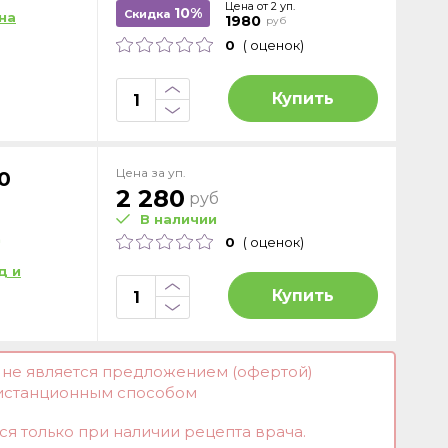
Цена от 2 уп.
10%
Скидка
на
1980
руб
0
( оценок)
Купить
Цена за уп.
0
2 280
руб
В наличии
Д
0
( оценок)
д и
Купить
и не является предложением (офертой)
истанционным способом
я только при наличии рецепта врача.