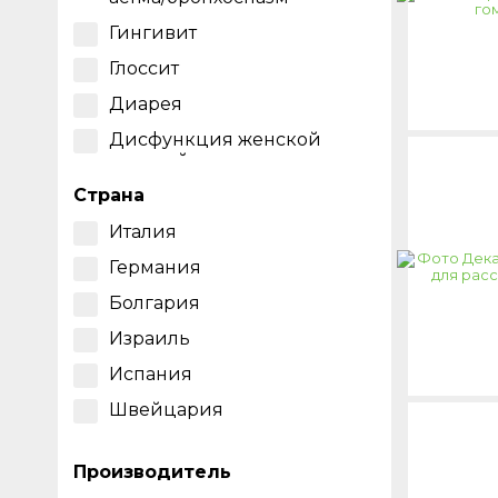
Гингивит
Глоссит
Диарея
Дисфункция женской
половой системы
Страна
Женское бесплодие
Заеды
Италия
Ларингит
Германия
Пародонтит
Болгария
Пневмония
Израиль
Риносинусит
Испания
Стоматит
Швейцария
Стоматит у детей
Производитель
Сухой кашель по утрам и