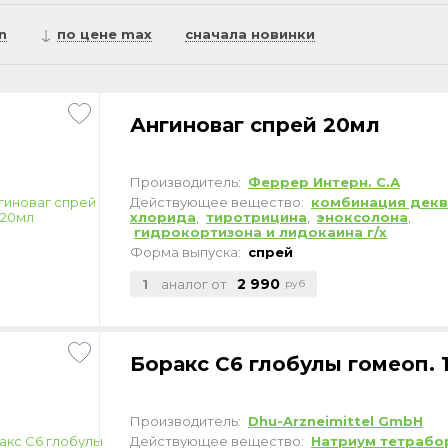
n
по цене max
сначала новинки
Ангиноваг спрей 20мл
Производитель:
Феррер Интерн. С.А
Действующее вещество:
комбинация декв
хлорида
,
тиротрицина
,
эноксолона
,
гидрокортизона и лидокаина г/х
Форма выпуска:
спрей
2 990
1
аналог от
руб
Боракс C6 глобулы гомеоп. 
Производитель:
Dhu-Arzneimittel GmbH
Действующее вещество:
Натриум тетрабо