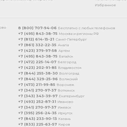
Избранное
ково
8 (800) 707-94-06
Бесплатно с любых телефонов
+7 (495) 843-38-75
Москва и регионы РФ
+7 (812) 614-15-21
Санкт-Петербург
+7 (861) 332-22-35
Анапа
+7 (423) 379-97-58
Артём
+7 (495) 843-38-75
Батайск
+7 (472) 225-14-07
Белгород
+7 (423) 202-91-85
Владивосток
+7 (844) 255-38-30
Волгоград
+7 (844) 329-25-96
Волжский
+7 (473) 211-99-85
Воронеж
+7 (341) 270-97-37
Воткинск
+7 (343) 343-39-97
Екатеринбург
+7 (493) 252-87-31
Иваново
+7 (341) 270-97-37
Ижевск
+7 (395) 256-24-35
Иркутск
+7 (843) 233-90-13
Казань
+7 (833) 225-63-57
Киров