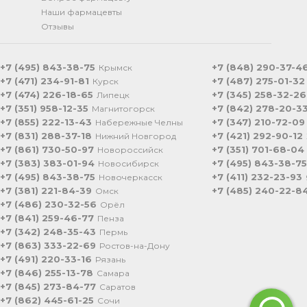
Наши фармацевты
Отзывы
+7 (495) 843-38-75
+7 (848) 290-37-4
Крымск
+7 (471) 234-91-81
+7 (487) 275-01-32
Курск
+7 (474) 226-18-65
+7 (345) 258-32-26
Липецк
+7 (351) 958-12-35
+7 (842) 278-20-3
Магнитогорск
+7 (855) 222-13-43
+7 (347) 210-72-09
Набережные Челны
+7 (831) 288-37-18
+7 (421) 292-90-12
Нижний Новгород
+7 (861) 730-50-97
+7 (351) 701-68-04
Новороссийск
+7 (383) 383-01-94
+7 (495) 843-38-75
Новосибирск
+7 (495) 843-38-75
+7 (411) 232-23-93
Новочеркасск
+7 (381) 221-84-39
+7 (485) 240-22-8
Омск
+7 (486) 230-32-56
Орёл
+7 (841) 259-46-77
Пенза
+7 (342) 248-35-43
Пермь
+7 (863) 333-22-69
Ростов-на-Дону
+7 (491) 220-33-16
Рязань
+7 (846) 255-13-78
Самара
+7 (845) 273-84-77
Саратов
+7 (862) 445-61-25
Сочи