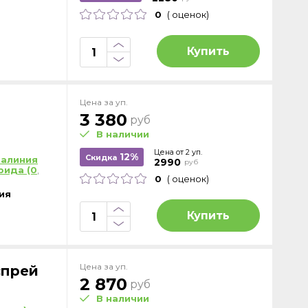
0
( оценок)
Купить
Цена за уп.
3 380
руб
В наличии
Цена от 2 уп.
12%
Скидка
валиния
2990
руб
рида (0
,
0
( оценок)
ия
Купить
Цена за уп.
спрей
2 870
руб
В наличии