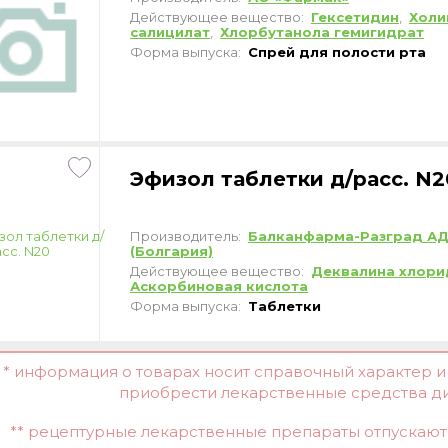
Действующее вещество:
Гексетидин
,
Холи
салицилат
,
Хлорбутанола гемигидрат
Форма выпуска:
Спрей для полости рта
Эфизол таблетки д/расс. N2
Производитель:
Балканфарма-Разград А
(Болгария)
Действующее вещество:
Деквалина хлори
Аскорбиновая кислота
Форма выпуска:
Таблетки
* информация о товарах носит справочный характер 
приобрести лекарственные средства д
** рецептурные лекарственные препараты отпускаютс