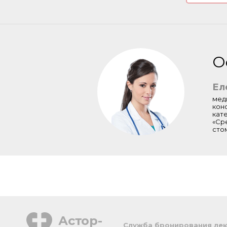
О
Ел
мед
кон
кат
«Ср
сто
Астор-
Cлужба бронирования лек