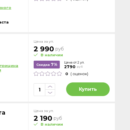
нного
аста
Цена за уп.
2 990
руб
В наличии
Цена от 2 уп.
7%
Скидка
трицина
2790
руб
и
0
( оценок)
Купить
Цена за уп.
та
2 190
руб
В наличии