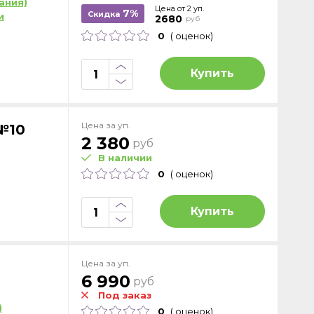
ания)
Цена от 2 уп.
7%
Скидка
и
2680
руб
0
( оценок)
Купить
Цена за уп.
№10
2 380
руб
В наличии
0
( оценок)
Купить
Цена за уп.
6 990
руб
Под заказ
)
0
( оценок)