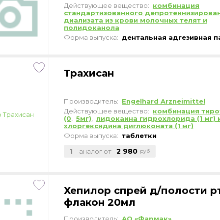
Действующее вещество:
комбинация
стандартизованного депротеинизирова
диализата из крови молочных телят и
полидоканола
Форма выпуска:
дентальная адгезивная п
Трахисан
Производитель:
Engelhard Arzneimittel
Действующее вещество:
комбинация тиро
(0
,
5мг)
,
лидокаина гидрохлорида (1 мг) 
хлоргексидина диглюконата (1 мг)
Форма выпуска:
таблетки
2 980
1
аналог от
руб
Хепилор спрей д/полости р
флакон 20мл
Производитель:
АО «Фармак»