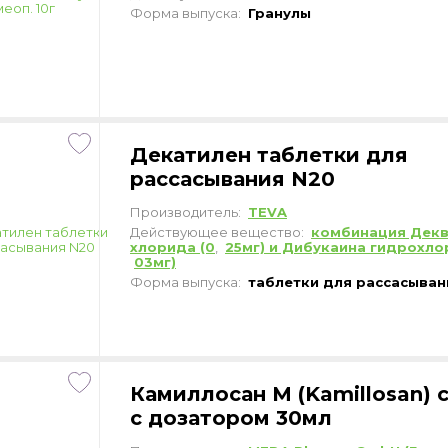
Форма выпуска:
Гранулы
Декатилен таблетки для
рассасывания N20
Производитель:
TEVA
Действующее вещество:
комбинация Дек
хлорида (0
,
25мг) и Дибукаина гидрохло
03мг)
Форма выпуска:
таблетки для рассасыван
Камиллосан М (Kamillosan) 
с дозатором 30мл