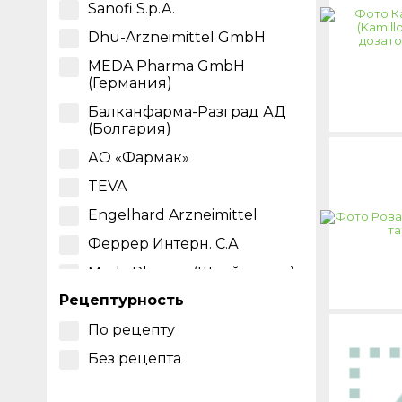
вечером
Sanofi S.p.A.
Тонзиллит
Dhu-Arzneimittel GmbH
Фарингит
MEDA Pharma GmbH
(Германия)
Балканфарма-Разград АД
(Болгария)
АО «Фармак»
TEVA
Engelhard Arzneimittel
Феррер Интерн. С.А
Meda Pharma (Швейцария)
Рецептурность
По рецепту
Без рецепта