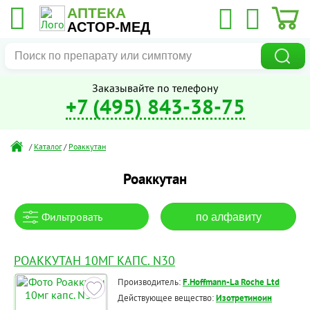
АПТЕКА
АСТОР-МЕД
Заказывайте по телефону
+7 (495) 843-38-75
/
Каталог
/
Роаккутан
Роаккутан
Фильтровать
по алфавиту
РОАККУТАН 10МГ КАПС. N30
Производитель:
F.Hoffmann-La Roche Ltd
Действующее вещество:
Изотретиноин