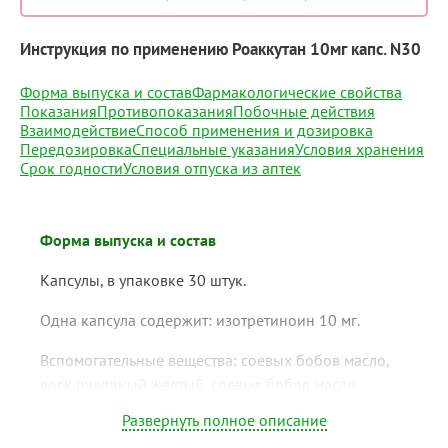
Инструкция по применению Роаккутан 10мг капс. N30
Форма выпуска и состав
Фармакологические свойства
Показания
Противопоказания
Побочные действия
Взаимодействие
Способ применения и дозировка
Передозировка
Специальные указания
Условия хранения
Срок годности
Условия отпуска из аптек
Форма выпуска и состав
Капсулы, в упаковке 30 штук.
Одна капсула содержит: изотретиноин 10 мг.
Вспомогательные вещества: соевых бобов масло,
воск пчелиный желтый, соевых бобов масло
гидрогенизированное, соевых бобов масло
Развернуть полное описание
частично гидрогенизированное.