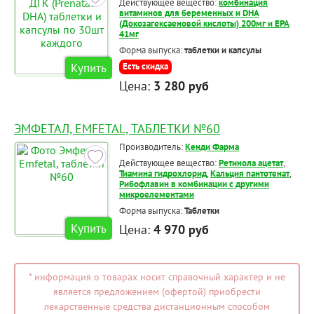
Действующее вещество:
комбинация
витаминов для беременных и DHA
(Докозагексаеновой кислоты) 200мг и EPA
41мг
Форма выпуска:
таблетки и капсулы
Купить
Есть скидка
Цена:
3 280 руб
ЭМФЕТАЛ, EMFETAL, ТАБЛЕТКИ №60
Производитель:
Кенди Фарма
Действующее вещество:
Ретинола ацетат
,
Тиамина гидрохлорид
,
Кальция пантотенат
,
Рибофлавин в комбинации с другими
микроелементами
Форма выпуска:
Таблетки
Купить
Цена:
4 970 руб
* информация о товарах носит справочный характер и не
является предложением (офертой) приобрести
лекарственные средства дистанционным способом