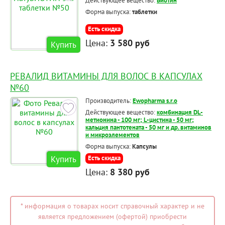
Действующее вещество:
Биотин
Форма выпуска:
таблетки
Есть скидка
Цена:
3 580 руб
Купить
РЕВАЛИД ВИТАМИНЫ ДЛЯ ВОЛОС В КАПСУЛАХ
№60
Производитель:
Ewopharma s.r.o
Действующее вещество:
комбинация DL-
метионина - 100 мг; L-цистина - 50 мг;
кальция пантотената - 50 мг и др. витаминов
и микроэлементов
Форма выпуска:
Капсулы
Купить
Есть скидка
Цена:
8 380 руб
* информация о товарах носит справочный характер и не
является предложением (офертой) приобрести