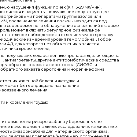
нью нарушения функции почек (КК 15-29 мл/мин),
отечения и пациенты, получающие сопутствующее
ивогрибковыми препаратами группы азолов или
ИЧ, после начала лечения должны находиться под
для своевременного обнаружения осложнений в форме
троль может включать регулярное физикальное
, тщательное наблюдение за отделяемым по дренажу
риодические измерения уровня гемоглобина. Любое
ли АД, для которого нет объяснения, является
сточника кровотечения;
нно получающих лекарственные препараты, влияющие на
П, антиагреганты, другие антитромботические средства
оры обратного захвата серотонина (СИОЗС) и
 обратного захвата серотонина и норэпинефрина
острения язвенной болезни желудка и
ки может быть оправдано назначение
ивоязвенного лечения.
и и кормлении грудью
ть применения ривароксабана у беременных не
нные в экспериментальных исследованиях на животных,
ность ривароксабана для материнского организма,
ким действием препарата (например, осложнения в