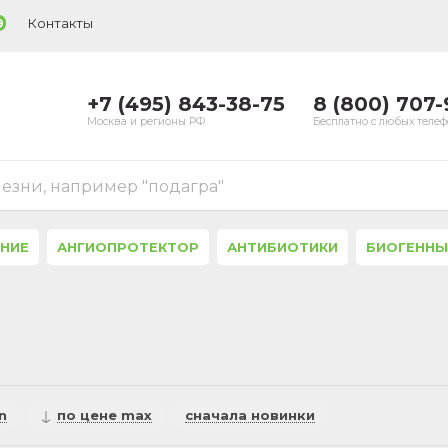
Контакты
9
+7 (495) 843-38-75
8 (800) 707
Москва и регионы РФ
Бесплатно с любых теле
лезни, например "подагра"
ЕНИЕ
АНГИОПРОТЕКТОР
АНТИБИОТИКИ
БИОГЕННЫ
n
по цене max
сначала новинки