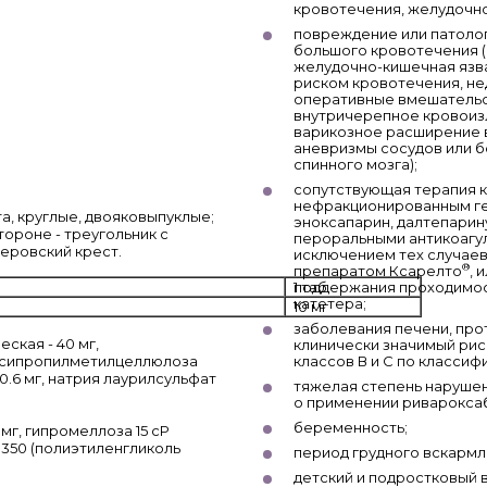
кровотечения, желудочн
повреждение или патоло
большого кровотечения 
желудочно-кишечная язва
риском кровотечения, не
оперативные вмешательст
внутричерепное кровоиз
варикозное расширение 
аневризмы сосудов или б
спинного мозга);
сопутствующая терапия к
нефракционированным геп
а, круглые, двояковыпуклые;
эноксапарин, далтепарину
ороне - треугольник с
пероральными антикоагуля
йеровский крест.
исключением тех случаев,
®
препаратом Ксарелто
, 
поддержания проходимос
1 таб.
катетера;
10 мг
заболевания печени, про
ская - 40 мг,
клинически значимый рис
роксипропилметилцеллюлоза
классов В и С по классиф
- 0.6 мг, натрия лаурилсульфат
тяжелая степень нарушен
о применении ривароксаб
беременность;
мг, гипромеллоза 15 cP
 3350 (полиэтиленгликоль
период грудного вскармл
детский и подростковый в