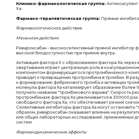
Клинико-фармакологическая группа:
Антикоагулянт
Xa.
Фармако-терапевтическая группа:
Прямые ингибито
Фармакологическое действие
Механизм действия
Ривароксабан - высокоселективный прямой ингибитор ф
высокой биодоступностью при приеме внутрь.
Активация фактора X с образованием фактора Ха через 
свертывания играет центральную роль в коагуляционном
компонентом формирующегося протромбиназного компл
приводит к превращению протромбина в тромбин. В резу
к формированию фибринового тромба и активации тром
молекула фактора Ха катализирует образование более 1
получило название "тромбинового взрыва". Скорость реа
протромбиназе фактора Ха увеличивается в 300000 раз 
свободного фактора Ха, что обеспечивает резкий скачок
Селективные ингибиторы фактора Ха могут остановить "
образом, ривароксабан оказывает влияние на результа
или общих лабораторных исследований, применяемых д
систем.
Фармакодинамические эффекты