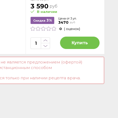
3 590
руб
В наличии
Цена от 3 уп.
3%
Скидка
3470
руб
0
( оценок)
Купить
и не является предложением (офертой)
истанционным способом
я только при наличии рецепта врача.