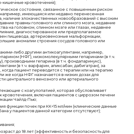
о-кишечные кровотечения);
гическое состояние, связанное с повышенным риском
(например, имеющаяся или недавно перенесенная
, наличие злокачественных новообразований с высоким
давние травмы головного или спинного мозга, недавние
ва на головном, спинном мозге или глазах, недавнее
лияние, диагностированное или предполагаемое
вен пищевода, артериовенозные мальформации,
ольшие аномалии строения сосудов головного или
акими-либо другими антикоагулянтами, например,
арином (НФГ), низкомолекулярными гепаринами (в т.ч.
), производными гепарина (в т.ч. фондапаринукс),
нтами (в т.ч. варфарин, апиксабан, дабигатран), за
 когда пациент переводится с терапии или на терапию
или же когда НФГ назначается в низких дозах для
ти центрального венозного или артериального
текающие с коагулопатией, которая обусловливает
к кровотечения, включая пациентов с циррозом печени
икации Чайлд-Пью;
ия функции почек при КК<15 мл/мин (клинические данные
ана у пациентов данной категории отсутствуют);
ивания;
озраст до 18 лет (эффективность и безопасность для