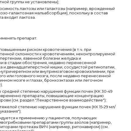
тной группы не установлены);
симость лактозы или галактозы (например, врожденный
озо-галактозная мальабсорбция), поскольку в состав
а входит лактоза.
именять препарат:
повышенным риском кровотечения (в т.ч. при
тенной склонности к кровотечениям, неконтролируемой
пертензии, язвенной болезни желудка и
и в стадии обострения, недавно перенесенной
а и двенадцатиперстной кишки, сосудистой ретинопатии,
нутричерепном или внутримозговом кровоизлиянии, при
ого или головного мозга, после недавно перенесенной
инном мозге и глазах, бронхоэктазах или легочном
);
о средней степенью нарушения функции почек (КК 30-49
новременно препараты, повышающие концентрацию
рови (см. раздел "Лекарственное взаимодействие");
тяжелой степенью нарушения функции почек (КК 15-29 мл/
указания");
дуется к применению у пациентов, получающих
ивогрибковыми препаратами группы азолов (например,
биторами протеазы ВИЧ (например, ритонавиром) (см.
заимодействие");