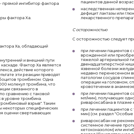
пациентов данной возрас
 - прямой ингибитор фактора
наследственная неперено
дефицит лактазы или глюк
ры фактора Xa.
лекарственного препарат
С осторожностью
С осторожностью следует пр
актора Ха, обладающий
при лечении пациентов с 
врожденной или приобре
тяжелой артериальной ги
внутренний и внешний пути
двенадцатиперстной кишк
 каскаде. Фактор Ха является
язвенной болезни желудк
екса, действие которого
недавно перенесенном в
льтате эти реакции приводят
патологии сосудов спинн
боцитов тромбином. Одна
операции на головном, сп
000 молекул тромбина, что
кровотечении в анамнезе
кции связанного в
при лечении пациентов с
по сравнению с таковой
мл/мин), получающих од
 в уровне тромбина.
ривароксабана в плазме к
тромбиновый взрыв". Таким
ты некоторых специфических
при лечении пациентов с 
ля оценки свертывающих
мин) (см. раздел "Особые 
ривароксабан не рекомен
системное лечение прот
кетоконазолом) или инги
раздел "Лекарственное в