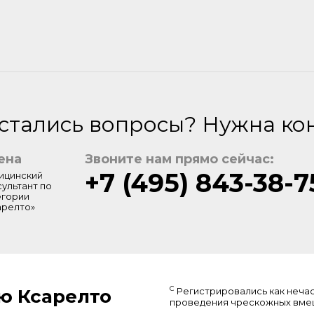
стались вопросы? Нужна ко
ена
Звоните нам прямо сейчас:
+7 (495) 843-38-7
ицинский
сультант по
егории
арелто»
С
ю Ксарелто
Регистрировались как неча
проведения чрескожных вмеш