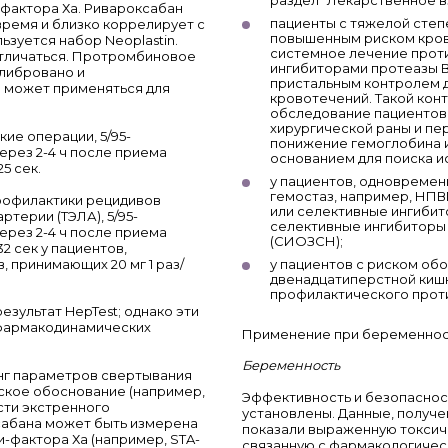
фактора Ха. Ривароксабан
пациенты с тяжелой степе
ремя и близко коррелирует с
повышенным риском кров
льзуется набор Neoplastin.
системное лечение прот
отличаться. Протромбиновое
ингибиторами протеазы В
алибровано и
пристальным контролем 
е может применяться для
кровотечений. Такой кон
обследование пациентов
хирургической раны и пе
ие операции, 5/95-
понижение гемоглобина и
ерез 2-4 ч после приема
основанием для поиска и
5 сек.
у пациентов, одновреме
гемостаз, например, НПВ
профилактики рецидивов
или селективные ингибит
ртерии (ТЭЛА), 5/95-
селективные ингибиторы
ерез 2-4 ч после приема
(СИОЗСН);
32 сек у пациентов,
в, принимающих 20 мг 1 раз/
у пациентов с риском об
двенадцатиперстной киш
профилактического прот
зультат HepTest; однако эти
 фармакодинамических
Применение при беременност
Беременность
нг параметров свертывания
еское обоснование (например,
Эффективность и безопаснос
сти экстренного
установлены. Данные, получе
сабана может быть измерена
показали выраженную токсич
-фактора Ха (например, STA-
связанную с фармакологичес