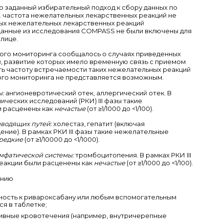
 заданный избирательный подход к сбору данных по
. частота нежелательных лекарственных реакций не
овых нежелательных лекарственных реакций
данные из исследования COMPASS не были включены для
лице.
ого мониторинга сообщалось о случаях приведенных
, развитие которых имело временную связь с приемом
ть частоту встречаемости таких нежелательных реакций
ого мониторинга не представляется возможным.
:
ангионевротический отек, аллергический отек. В
ческих исследований (РКИ) III фазы такие
 расценены как
нечастые
(от ≥1/1000 до <1/100).
водящих путей:
холестаз, гепатит (включая
ие). В рамках РКИ III фазы такие нежелательные
редкие
(от ≥1/10000 до <1/1000).
мфатической системы:
тромбоцитопения. В рамках РКИ III
еакции были расценены как
нечастые
(от ≥1/1000 до <1/100).
ению
ность к ривароксабану или любым вспомогательным
я в таблетке;
ивные кровотечения (например, внутричерепные