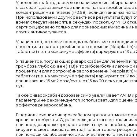
У человека наблюдалось дозозависимое ингибирование 
оказывает дозозависимое влияние на протромбиновое в
концентрациями в плазме (r=0.98), если для анализа испо
При использовании других реактивов результаты будут 
время следует измерять в секундах, поскольку MHO отк
сертифицировано только для производных кумарина и н
других антикоагулянтов.
У пациентов, которым проводятся большие ортопедическ
процентили для протромбинового времени (Neoplastin) ч
таблетки (т.е. на максимуме эффекта) варьируют от 13 до 2
У пациентов, получающих ривароксабан для лечения и 
тромбоза глубоких вен (ТГВ) и тромбоэмболии легочной а
процентили для протромбинового времени (Neoplastin) ч
таблетки (т.е. на максимуме эффекта) варьируют от 17 до 
принимающих 15 мг 2 раза/сут, и от 15 до 30 сек у пациенто
сут.
Также ривароксабан дозозависимо увеличивает АЧТВ и ре
параметры не рекомендуется использовать для оценки
эффектов ривароксабана.
В период лечения ривароксабаном проводить монитори
крови не требуется. Однако если для этого есть клинич
при передозировке препарата или в случае необходимо
хирургического вмешательства), концентрация риварок
при помощи калиброванного количественного теста анти