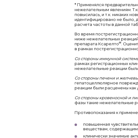
* Применялся предварительно
нежелательным явлениям. Т.к
повысилась, и т.к. никаких н
идентифицировано не было, 
расчета частоты в данной таб
Во время пострегистрационн
ниже нежелательных реакций
®
препарата Ксарелто
. Оцени
в рамках пострегистрационн
Со стороны иммунной системы
рамках регистрационных клини
нежелательные реакции были
Со стороны печени и желчевы
гепатоцеллюлярное поврежден
реакции были расценены как
Со стороны кровеносной и ли
фазы такие нежелательные р
Противопоказания к примен
повышенная чувствитель
веществам, содержащимс
клинически значимые акт