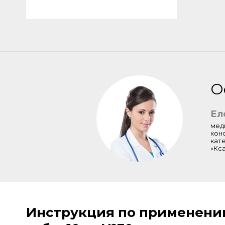
О
Ел
мед
кон
кат
«Кс
Инструкция по применени