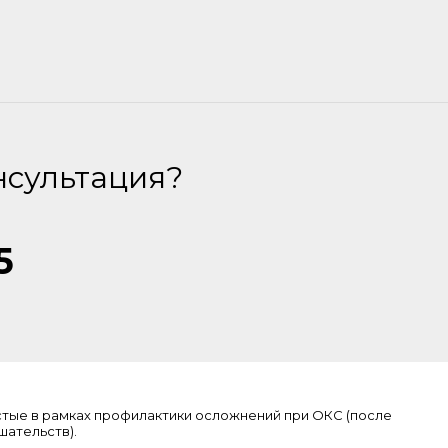
нсультация?
5
стые в рамках профилактики осложнений при ОКС (после
ательств).