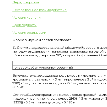
Передозировка
Лекарственное взаимодействие
Условия хранения
Срок годности
Условия реализации
Форма выпуска и состав препарата
Таблетки, покрытые пленочной оболочкой
розового цвет
методом выдавливания нанесена гравировка: на одной ст
обозначением дозировки "10", на другой - фирменный ба
ривароксабан микронизированный
Вспомогательные вещества
: целлюлоза микрокристалличе
кроскармеллоза натрия - 3 мг, гипромеллоза 5 cP (гид
2910) - 3 мг, лактозы моногидрат - 27.9 мг, магния стеарат 
- 0.5 мг.
Состав оболочки:
краситель железа оксид красный - 0.015 
(гидроксипропилметилцеллюлоза 2910) - 1.5 мг, макрогол
(3350)) - 0.5 мг, титана диоксид - 0.485 мг.