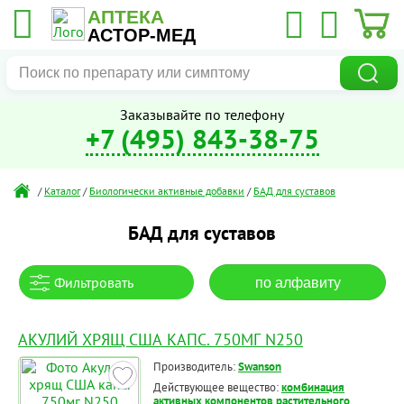
АПТЕКА
АСТОР-МЕД
Заказывайте по телефону
+7 (495) 843-38-75
/
Каталог
/
Биологически активные добавки
/
БАД для суставов
БАД для суставов
Фильтровать
по алфавиту
АКУЛИЙ ХРЯЩ США КАПС. 750МГ N250
Производитель:
Swanson
Действующее вещество:
комбинация
активных компонентов растительного