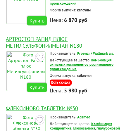
происхождения
Форма выпуска:
капсулы
Цена:
6 870 руб
Купить
АРТРОСТОП РАПИД ПЛЮС
МЕТИЛСУЛЬФОНИЛМЕТАН N180
Производитель:
Proenzi / Wallmark a.s.
Действующее вещество:
комбинация
активных компонентов растительного
происхождения
Форма выпуска:
таблетки
Есть скидка
Купить
Цена:
5 980 руб
ФЛЕКСИНОВО ТАБЛЕТКИ №30
Производитель:
Adamed
Действующее вещество:
Комбинация
хондроитина
,
глюкозамина
,
гиалуроновой