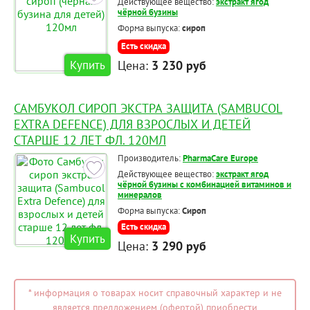
Действующее вещество:
экстракт ягод
чёрной бузины
Форма выпуска:
сироп
Есть скидка
Цена:
3 230 руб
Купить
САМБУКОЛ СИРОП ЭКСТРА ЗАЩИТА (SAMBUCOL
EXTRA DEFENCE) ДЛЯ ВЗРОСЛЫХ И ДЕТЕЙ
СТАРШЕ 12 ЛЕТ ФЛ. 120МЛ
Производитель:
PharmaCare Europe
Действующее вещество:
экстракт ягод
чёрной бузины с комбинацией витаминов и
минералов
Форма выпуска:
Сироп
Есть скидка
Купить
Цена:
3 290 руб
* информация о товарах носит справочный характер и не
является предложением (офертой) приобрести