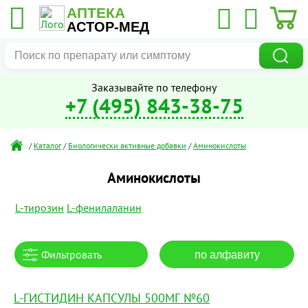
АПТЕКА
АСТОР-МЕД
Заказывайте по телефону
+7 (495) 843-38-75
/
Каталог
/
Биологически активные добавки
/
Аминокислоты
Аминокислоты
L-тирозин
L-фенилаланин
Фильтровать
по алфавиту
L-ГИСТИДИН КАПСУЛЫ 500МГ №60