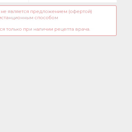
и не является предложением (офертой)
истанционным способом
я только при наличии рецепта врача.