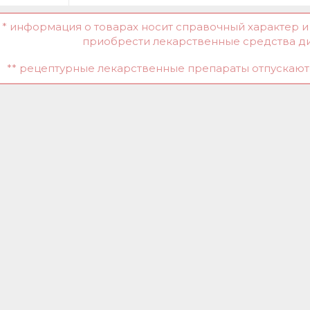
* информация о товарах носит справочный характер 
приобрести лекарственные средства д
** рецептурные лекарственные препараты отпускаютс