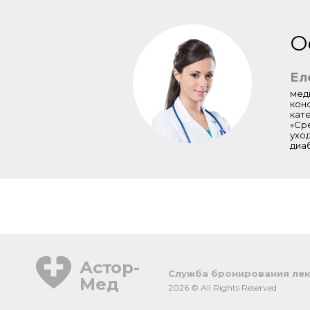
О
Ел
мед
кон
кат
«Ср
ухо
диа
Астор-
Cлужба бронирования лек
Мед
2026 © All Rights Reserved