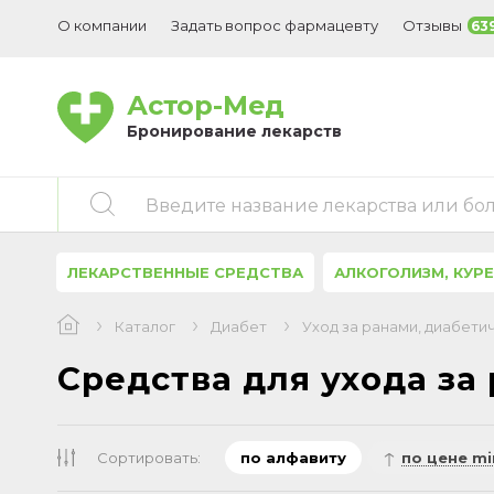
О компании
Задать вопрос фармацевту
Отзывы
63
Астор-Мед
Бронирование лекарств
Введите название лекарства или бо
ЛЕКАРСТВЕННЫЕ СРЕДСТВА
АЛКОГОЛИЗМ, КУР
Каталог
Диабет
Уход за ранами, диабети
Средства для ухода за
Сортировать:
по алфавиту
по цене mi