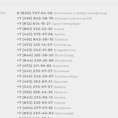
ково
8 (800) 707-94-06
Бесплатно с любых телефонов
+7 (495) 843-38-75
Москва и регионы РФ
+7 (812) 614-15-21
Санкт-Петербург
+7 (861) 332-22-35
Анапа
+7 (423) 379-97-58
Артём
+7 (495) 843-38-75
Батайск
+7 (472) 225-14-07
Белгород
+7 (423) 202-91-85
Владивосток
+7 (844) 255-38-30
Волгоград
+7 (844) 329-25-96
Волжский
+7 (473) 211-99-85
Воронеж
+7 (341) 270-97-37
Воткинск
+7 (343) 343-39-97
Екатеринбург
+7 (493) 252-87-31
Иваново
+7 (341) 270-97-37
Ижевск
+7 (395) 256-24-35
Иркутск
+7 (843) 233-90-13
Казань
+7 (833) 225-63-57
Киров
+7 (494) 277-07-95
Кострома
+7 (861) 230-40-83
Краснодар