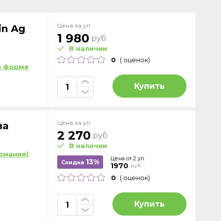
Цена за уп.
in Ag
1 980
руб
В наличии
0
( оценок)
й форме
Купить
Цена за уп.
за
2 270
руб
В наличии
рмания)
Цена от 2 уп.
13%
Скидка
1970
руб
0
( оценок)
Купить