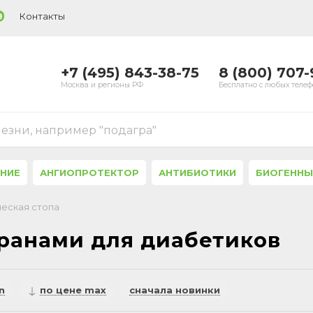
Контакты
9
+7 (495) 843-38-75
8 (800) 707
Москва и регионы РФ
Бесплатно с любых теле
лезни, например "подагра"
ЕНИЕ
АНГИОПРОТЕКТОР
АНТИБИОТИКИ
БИОГЕННЫ
ческая стопа
 ранами для диабетиков
n
по цене max
сначала новинки