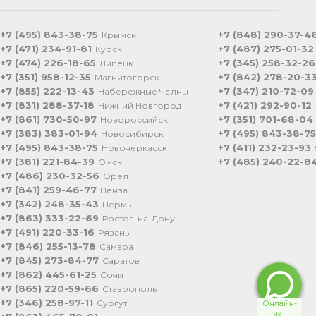
+7 (495) 843-38-75
+7 (848) 290-37-4
Крымск
+7 (471) 234-91-81
+7 (487) 275-01-32
Курск
+7 (474) 226-18-65
+7 (345) 258-32-26
Липецк
+7 (351) 958-12-35
+7 (842) 278-20-3
Магнитогорск
+7 (855) 222-13-43
+7 (347) 210-72-09
Набережные Челны
+7 (831) 288-37-18
+7 (421) 292-90-12
Нижний Новгород
+7 (861) 730-50-97
+7 (351) 701-68-04
Новороссийск
+7 (383) 383-01-94
+7 (495) 843-38-75
Новосибирск
+7 (495) 843-38-75
+7 (411) 232-23-93
Новочеркасск
+7 (381) 221-84-39
+7 (485) 240-22-8
Омск
+7 (486) 230-32-56
Орёл
+7 (841) 259-46-77
Пенза
+7 (342) 248-35-43
Пермь
+7 (863) 333-22-69
Ростов-на-Дону
+7 (491) 220-33-16
Рязань
+7 (846) 255-13-78
Самара
+7 (845) 273-84-77
Саратов
+7 (862) 445-61-25
Сочи
+7 (865) 220-59-66
Ставрополь
+7 (346) 258-97-11
Сургут