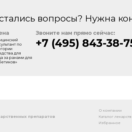
стались вопросы? Нужна ко
ена
Звоните нам прямо сейчас:
+7 (495) 843-38-7
ицинский
сультант по
егории
едства для
да за ранами для
бетиков»
О компании
арственных препаратов
Каталог лекарств
Избранное