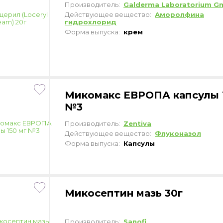
Производитель:
Galderma Laboratorium G
Действующее вещество:
Аморолфина
гидрохлорид
Форма выпуска:
крем
Микомакс ЕВРОПА капсулы 
№3
Производитель:
Zentiva
Действующее вещество:
Флуконазол
Форма выпуска:
Капсулы
Микосептин мазь 30г
Производитель:
Sanofi