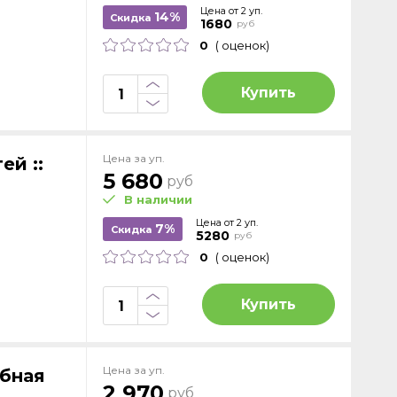
Цена от 2 уп.
14%
Скидка
1680
руб
0
( оценок)
Купить
Цена за уп.
ей ::
5 680
руб
В наличии
Цена от 2 уп.
7%
Скидка
5280
руб
0
( оценок)
Купить
Цена за уп.
ебная
2 970
руб