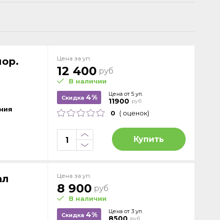
Цена за уп.
ор.
12 400
руб
В наличии
Цена от 5 уп.
4%
Скидка
11900
руб
ния
0
( оценок)
Купить
Цена за уп.
ал
8 900
руб
В наличии
Цена от 3 уп.
4%
Скидка
8500
руб