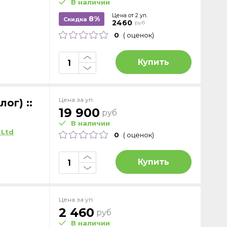
В наличии
Цена от 2 уп.
8%
Скидка
2460
руб
0
( оценок)
Купить
Цена за уп.
ог) ::
19 900
руб
В наличии
 Ltd
0
( оценок)
Купить
Цена за уп.
2 460
руб
В наличии