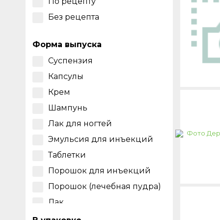
Janssen-Cilag
По рецепту
Молочница
Galderma Laboratorium
Без рецепта
Мукоромикоз
GmbH
Онихомикоз
Zentiva Pharma Gmbh
Форма выпуска
Отрубевидный и
Sanofi
Суспензия
разноцветный лишай кожи
головы
Gilead Sciences, Inc.
Капсулы
Отрубевидный лишай
Johnson & Johnson
Крем
Паракокцидиоидомикоз
Шампунь
Себорейная экзема кожи
Лак для ногтей
головы
Эмульсия для инъекций
Себорейный дерматит
кожи головы
Таблетки
Североамериканский
Порошок для инъекций
бластомикоз
Порошок (лечебная пудра)
Споротрихоз
Лак
Трихофития лошадей
Мазь