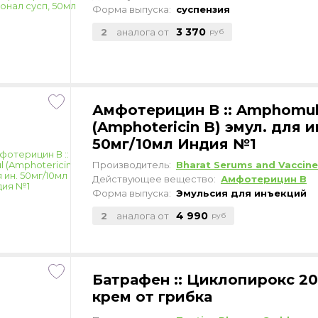
Форма выпуска:
суспензия
3 370
2
аналога от
руб
Амфотерицин В :: Amphomu
(Amphotericin B) эмул. для и
50мг/10мл Индия №1
Производитель:
Bharat Serums and Vaccine
Действующее вещество:
Амфотерицин В
Форма выпуска:
Эмульсия для инъекций
4 990
2
аналога от
руб
Батрафен :: Циклопирокс 20
крем от грибка