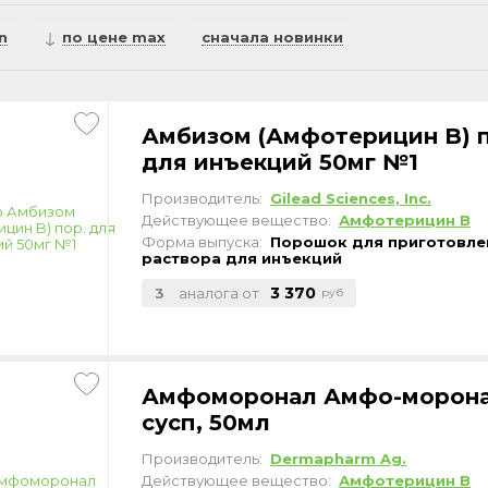
n
по цене max
сначала новинки
Амбизом (Амфотерицин B) п
для инъекций 50мг №1
Производитель:
Gilead Sciences, Inc.
Действующее вещество:
Амфотерицин B
Форма выпуска:
Порошок для приготовле
раствора для инъекций
3 370
3
аналога от
руб
Амфоморонал Амфо-морон
сусп, 50мл
Производитель:
Dermapharm Ag.
Действующее вещество:
Амфотерицин В