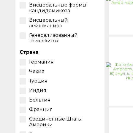
Висцеральные формы
кандидомикоза
Висцеральный
лейшманиоз
Генерализованный
трихофитоз
Гиалогифомикоз
Страна
Гистоплазмоз
Германия
Глубокие органные микозы
Чехия
Грибок
Турция
Грибок ногтевой пластины
Индия
Дерматомикоз
Бельгия
Диссеминированный
Франция
кандидоз
Соединенные Штаты
Диссеминированный
Америки
криптококкоз и