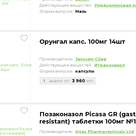
Действующее вещество:
Ундециленовая к
Форма выпуска:
Мазь
Орунгал капс. 100мг 14шт
Производитель:
Janssen-Cilag
Действующее вещество:
Итраконазол
Форма выпуска:
капсулы
3 960
1
аналог от
руб
Позаконазол Picasa GR (gast
resistant) таблетки 100мг №
Производитель:
Intas Pharmaceuticals Ltd