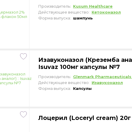
Производитель:
Kusum Healthcare
Действующее вещество:
Кетоконазол
Форма выпуска:
шампунь
Изавуконазол (Креземба анал
Isuvaz 100мг капсулы №7
Производитель:
Glenmark Pharmaceuticals
Действующее вещество:
Изавуконазол
Форма выпуска:
Капсулы
Лоцерил (Loceryl cream) 20г