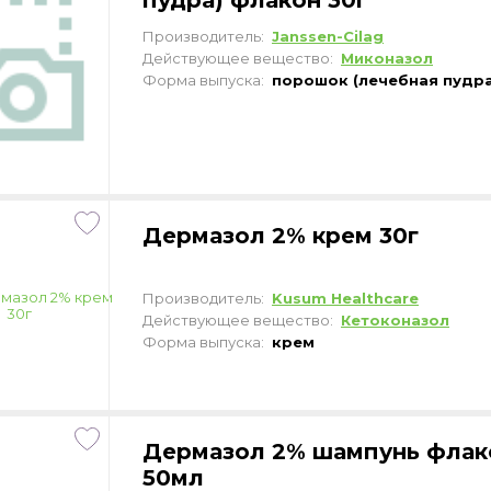
пудра) флакон 30г
Производитель:
Janssen-Cilag
Действующее вещество:
Миконазол
Форма выпуска:
порошок (лечебная пудра
Дермазол 2% крем 30г
Производитель:
Kusum Healthcare
Действующее вещество:
Кетоконазол
Форма выпуска:
крем
Дермазол 2% шампунь флак
50мл