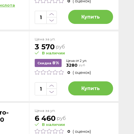
0
( оценок)
ислота
Купить
Цена за уп.
3 570
руб
В наличии
Цена от 2 уп.
8%
Скидка
3280
руб
0
( оценок)
Купить
Цена за уп.
ro-
6 460
руб
10
В наличии
0
( оценок)