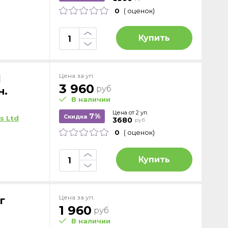
0
( оценок)
Купить
Цена за уп.
l
3 960
руб
н.
В наличии
Цена от 2 уп.
7%
Скидка
s Ltd
3680
руб
0
( оценок)
Купить
Цена за уп.
г
1 960
руб
В наличии