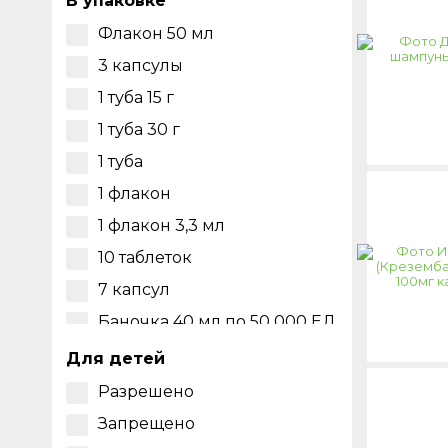
В упаковке
Тропический микоз
Порошок для
Флакон 50 мл
Хроническая мицетома
приготовления раствора
для инъекций
3 капсулы
Эпидермофития
1 туба 15 г
Эритразма
1 туба 30 г
1 туба
1 флакон
1 флакон 3,3 мл
10 таблеток
7 капсул
Баночка 40 мл по 50 000 ЕД
(50 мг)
Для детей
1 флакон порошок для
инъекций 50 мг
Разрешено
14 капсул по 100 мг
Запрещено