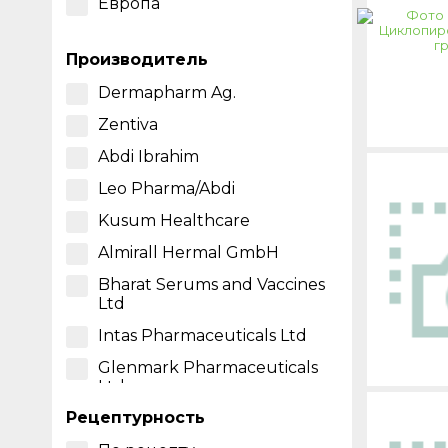
криптококковый менингит
Европа
Инвазивный и
диссеминированный
Производитель
аспергиллез
Dermapharm Ag.
Кандидоз
пищеварительного тракта
Zentiva
Кандидоз слизистой
Abdi Ibrahim
оболочки рта и глотки
Leo Pharma/Abdi
Кератит
Kusum Healthcare
Кератомикоз
Almirall Hermal GmbH
Кокцидиоидомикоз
Bharat Serums and Vaccines
Криптококковый менингит
Ltd
Лейшманиоз
Intas Pharmaceuticals Ltd
Микоз глаз
Glenmark Pharmaceuticals
Ltd
Микоз кожи
Рецептурность
Bristol-Myers Squibb BV
Микроспория у животных