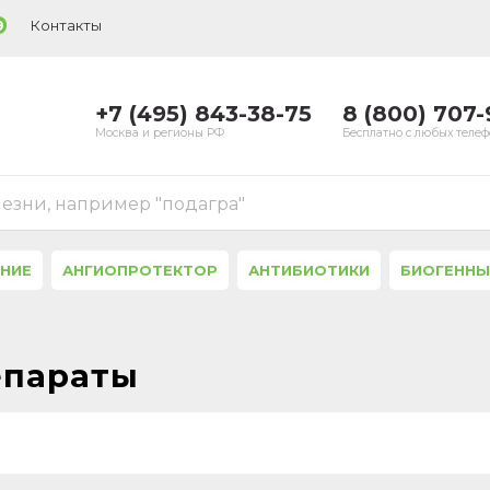
Контакты
9
+7 (495) 843-38-75
8 (800) 707
Москва и регионы РФ
Бесплатно с любых теле
лезни, например "подагра"
ЕНИЕ
АНГИОПРОТЕКТОР
АНТИБИОТИКИ
БИОГЕННЫ
епараты