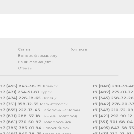
Статьи
Контакты
Вопрос фармацевту
Наши фармацевты
Отзывы
+7 (495) 843-38-75
+7 (848) 290-37-4
Крымск
+7 (471) 234-91-81
+7 (487) 275-01-32
Курск
+7 (474) 226-18-65
+7 (345) 258-32-26
Липецк
+7 (351) 958-12-35
+7 (842) 278-20-3
Магнитогорск
+7 (855) 222-13-43
+7 (347) 210-72-09
Набережные Челны
+7 (831) 288-37-18
+7 (421) 292-90-12
Нижний Новгород
+7 (861) 730-50-97
+7 (351) 701-68-04
Новороссийск
+7 (383) 383-01-94
+7 (495) 843-38-75
Новосибирск
+7 (495) 843-38-75
+7 (411) 232-23-93
Новочеркасск