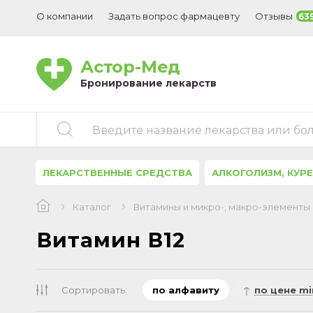
О компании
Задать вопрос фармацевту
Отзывы
63
Астор-Мед
Бронирование лекарств
Введите название лекарства или бо
ЛЕКАРСТВЕННЫЕ СРЕДСТВА
АЛКОГОЛИЗМ, КУР
Каталог
Витамины и микро-, макро-элементы
Витамин В12
Сортировать:
по алфавиту
по цене mi