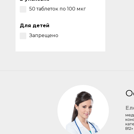
50 таблеток по 100 мкг
Для детей
Запрещено
О
Ел
мед
кон
кат
В12»