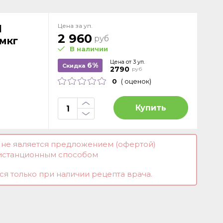
Цена за уп.
l
2 960
руб
мкг
В наличии
Цена от 3 уп.
6%
Скидка
2790
руб
0
( оценок)
Купить
и не является предложением (офертой)
истанционным способом
я только при наличии рецепта врача.