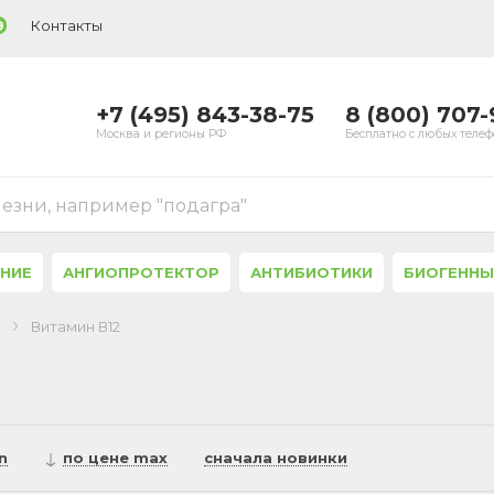
Контакты
9
+7 (495) 843-38-75
8 (800) 707
Москва и регионы РФ
Бесплатно с любых теле
лезни, например "подагра"
ЕНИЕ
АНГИОПРОТЕКТОР
АНТИБИОТИКИ
БИОГЕННЫ
Витамин В12
n
по цене max
сначала новинки