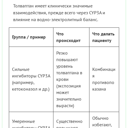
Толваптан имеет клинически значимые
взаимодействия, прежде всего через CYP3A и
влияние на водно-электролитный баланс.
Что
Что делать
Группа / пример
происходит
пациенту
Резко
повышают
уровень
Сильные
Комбинаци
толваптана в
ингибиторы CYP3A
я
крови
(например,
противопо
(экспозиция
кетоконазол и др.)
казана
может
значительно
вырасти)
Обычно
Умеренные
Существенно
избегают,
ингибиторы CYP3A
повышают