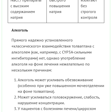
NaCl / препараты
быстрого
избегают
с высоким
повышения
без
содержанием
натрия
строгого
натрия
контроля
Алкоголь
Прямого надежно установленного
«классического» взаимодействия толваптана с
алкоголем (как, например, с CYP3A-сильными
ингибиторами) нет, однако употребление
алкоголя на фоне лечения нежелательно по
нескольким причинам:
Алкоголь может усиливать обезвоживание
(особенно при уже повышенном мочеотделении
на фоне толваптана).
Может усиливаться головокружение, слабость,
нарушение концентрации.
У пациентов с болезнями печени/циррозом