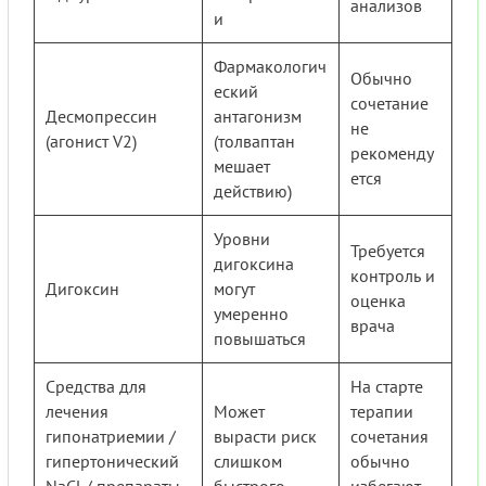
анализов
и
Фармакологич
Обычно
еский
сочетание
Десмопрессин
антагонизм
не
(агонист V2)
(толваптан
рекоменду
мешает
ется
действию)
Уровни
Требуется
дигоксина
контроль и
Дигоксин
могут
оценка
умеренно
врача
повышаться
Средства для
На старте
лечения
Может
терапии
гипонатриемии /
вырасти риск
сочетания
гипертонический
слишком
обычно