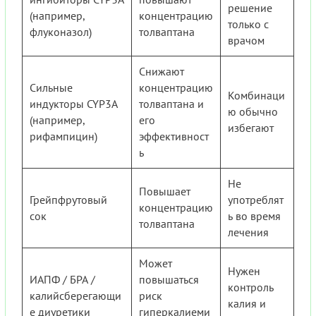
решение
(например,
концентрацию
только с
флуконазол)
толваптана
врачом
Снижают
Сильные
концентрацию
Комбинаци
индукторы CYP3A
толваптана и
ю обычно
(например,
его
избегают
рифампицин)
эффективност
ь
Не
Повышает
Грейпфрутовый
употреблят
концентрацию
сок
ь во время
толваптана
лечения
Может
Нужен
ИАПФ / БРА /
повышаться
контроль
калийсберегающи
риск
калия и
е диуретики
гиперкалиеми