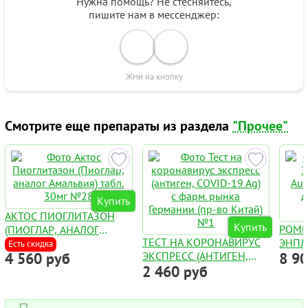
Нужна помощь? Не стесняйтесь,
пишите нам в мессенджер:
Жми на кнопку
Смотрите еще препараты из раздела
"Прочее"
Купить
АКТОС ПИОГЛИТАЗОН
Купить
РОМ
(ПИОГЛАР, АНАЛОГ
ТЕСТ НА КОРОНАВИРУС
ЭНПЛ
АМАЛЬВИЯ) ТАБЛ. 30МГ
Есть скидка
4 560 руб
ЭКСПРЕСС (АНТИГЕН,
8 9
AUGP
№28
2 460 руб
COVID-19 AG) С ФАРМ.
ДЛЯ 
РЫНКА ГЕРМАНИИ (ПР-
ФЛАК
ВО КИТАЙ) №1