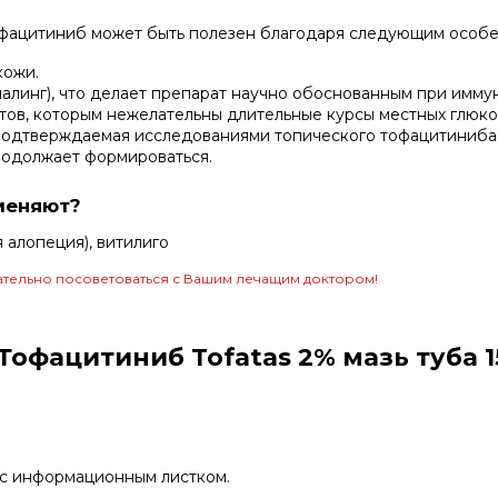
фацитиниб может быть полезен благодаря следующим особе
кожи.
налинг), что делает препарат научно обоснованным при имму
ов, которым нежелательны длительные курсы местных глюко
подтверждаемая исследованиями топического тофацитиниба 
родолжает формироваться.
меняют?
 алопеция), витилиго
тельно посоветоваться с Вашим лечащим доктором!
офацитиниб Tofatas 2% мазь туба 1
у с информационным листком.