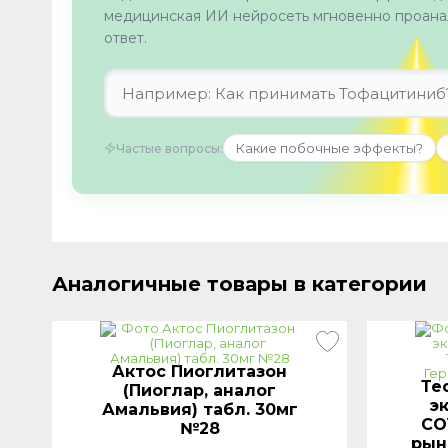
медицинская ИИ нейросеть мгновенно проанал
ответ.
Какие побочные эффекты?
Частые вопросы:
Аналогичные товары в категории
Актос Пиоглитазон
Те
г
(Пиоглар, аналог
э
Амальвия) табл. 30мг
CO
№28
рын