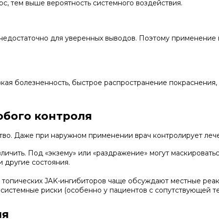
с, тем выше вероятность системного воздействия.
недостаточно для уверенных выводов. Поэтому применение 
езкая болезненность, быстрое распространение покраснения
обого контроля
о. Даже при наружном применении врач контролирует лече
личить. Под «экзему» или «раздражение» могут маскировать
и другие состояния.
 топических JAK-ингибиторов чаще обсуждают местные реак
системные риски (особенно у пациентов с сопутствующей те
ия