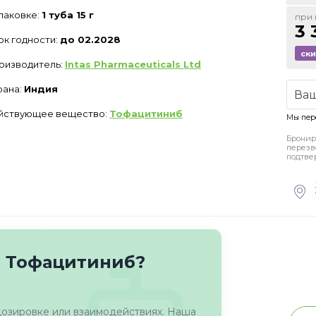
упаковке:
1 туба 15 г
при 
3 
ок годности:
до 02.2028
ск
оизводитель:
Intas Pharmaceuticals Ltd
рана:
Индия
йствующее вещество:
Тофацитиниб
Мы пер
Бронир
перезв
подтве
о Тофацитиниб?
дозировке или взаимодействиях. Наша