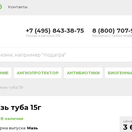
Контакты
9
+7 (495) 843-38-75
8 (800) 707
Москва и регионы РФ
Бесплатно с любых теле
лезни, например "подагра"
ЕНИЕ
АНГИОПРОТЕКТОР
АНТИБИОТИКИ
БИОГЕННЫ
азь туба 15г
ь туба 15г
В наличии
цена
3 
рма выпуска:
Мазь