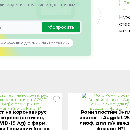
По
изирует инструкции и даст точный
Нуж
сте
Спросить
мес
Можно ли с другими лекарствами?
ст на коронавирус
Ромиплостим Энп
кспресс (антиген,
аналог :: Augplat 2
VID-19 Ag) с фарм.
лиоф. для п/к вве
ка Германии (пр-во
флакон №1