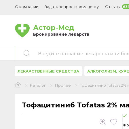
О компании
Задать вопрос фармацевту
Отзывы
63
Астор-Мед
Бронирование лекарств
Введите название лекарства или бо
ЛЕКАРСТВЕННЫЕ СРЕДСТВА
АЛКОГОЛИЗМ, КУР
Каталог
Прочее
Тофацитиниб Tofatas 2% м
Тофацитиниб Tofatas 2% маз
Фо