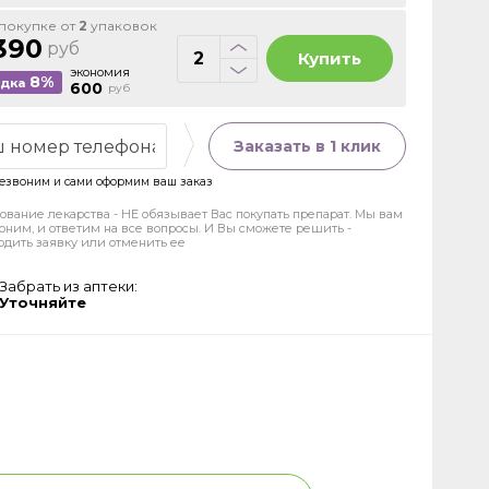
покупке от
2
упаковок
390
руб
Купить
экономия
8%
идка
600
руб
Заказать в 1 клик
езвоним и сами оформим ваш заказ
ование лекарства - НЕ обязывает Вас покупать препарат. Мы вам
оним, и ответим на все вопросы. И Вы сможете решить -
рдить заявку или отменить ее
Забрать из аптеки:
Уточняйте