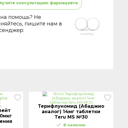
лучите консультацию фармацевта
на помощь? Не
сняйтесь, пишите нам в
сенджер:
Жми на
кнопку
Терифлуномид (Абаджио
лейт
аналог) 14мг таблетки
50мкг
Teru MS №30
дения
В наличии