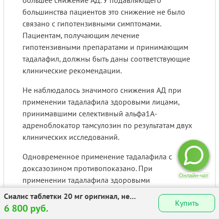
большее снижение АД. У подавляющего
большинства пациентов это снижение не было
связано с гипотензивными симптомами.
Пациентам, получающим лечение
гипотензивными препаратами и принимающим
тадалафил, должны быть даны соответствующие
клинические рекомендации.
Не наблюдалось значимого снижения АД при
применении тадалафила здоровыми лицами,
принимавшими селективный альфа1А-
адреноблокатор тамсулозин по результатам двух
клинических исследований.
Одновременное применение тадалафила с
доксазозином противопоказано. При
применении тадалафила здоровыми
добровольцами, принимавшими доксазозин (4–8
Сиалис таблетки 20 мг оригинал, не
Купить
мг/сут), альфа1-адреноблокатор, наблюдалось
дженерик! №4
6 800 руб.
усиление гипотензивного действия доксазозина.