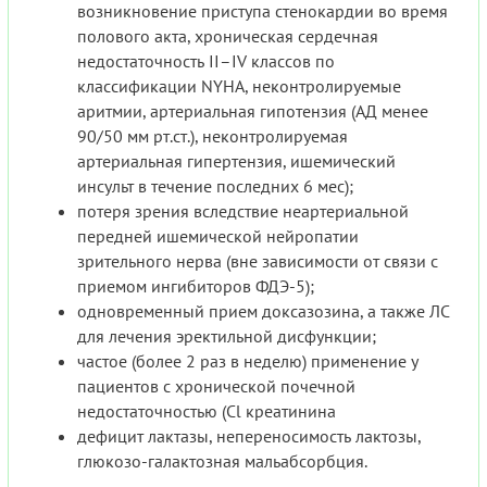
возникновение приступа стенокардии во время
полового акта, хроническая сердечная
недостаточность II–IV классов по
классификации NYHA, неконтролируемые
аритмии, артериальная гипотензия (АД менее
90/50 мм рт.ст.), неконтролируемая
артериальная гипертензия, ишемический
инсульт в течение последних 6 мес);
потеря зрения вследствие неартериальной
передней ишемической нейропатии
зрительного нерва (вне зависимости от связи с
приемом ингибиторов ФДЭ-5);
одновременный прием доксазозина, а также ЛС
для лечения эректильной дисфункции;
частое (более 2 раз в неделю) применение у
пациентов с хронической почечной
недостаточностью (Cl креатинина
дефицит лактазы, непереносимость лактозы,
глюкозо-галактозная мальабсорбция.