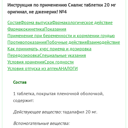
Инструкция по применению Сиалис таблетки 20 мг
оригинал, не дженерик! №4
Состав
Форма выпуска
Фармакологическое действие
Фармакокинетика
Показания
Применение при беременности и кормлении грудью
Противопоказания
Побочные действия
Взаимодействие
Как принимать, курс приема и дозировка
Передозировка
Специальные указания
Условия хранения
Срок годности
Условия отпуска из аптек
АНАЛОГИ
Состав
1 таблетка, покрытая пленочной оболочкой,
содержит:
Д
ействующее вещество:
тадалафил 20 мг.
В
спомогательные вещества: