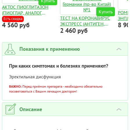
Купить
АКТОС ПИОГЛИТАЗОН
Купить
РОМ
(ПИОГЛАР, АНАЛОГ
ТЕСТ НА КОРОНАВИРУС
ЭНПЛ
АМАЛЬВИЯ) ТАБЛ. 30МГ
Есть скидка
4 560 руб
ЭКСПРЕСС (АНТИГЕН,
8 9
AUGP
№28
2 460 руб
COVID-19 AG) С ФАРМ.
ДЛЯ 
РЫНКА ГЕРМАНИИ (ПР-
ФЛАК
ВО КИТАЙ) №1
Показания к применению
›
При каких симптомах и болезнях применяют?
Эректильная дисфункция
ВАЖНО:
Перед приёмом препарата - необходимо обязательно
посоветоваться с Вашим лечащим доктором!
Описание
›