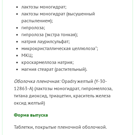
лактозы моногидрат;
лактозы моногидрат (высушенный
распылением);
гипролоза;
гипролоза (экстра тонкая);
натрия лаурилсульфат;
микрокристаллическая целлюлоза";
МКЦ;
кроскармеллоза натрия;
магния стеарат (растительный).
О
болочка пленочная:
Opadry желтый (Y-30-
12863-A) (лактозы моногидрат, гипромеллоза,
титана диоксид, триацетин, краситель железа
оксид желтый)
Форма выпуска
Таблетки, покрытые пленочной оболочкой.