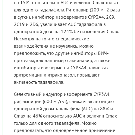
на 15% относительно AUC и величин Cmax только
для одного тадалафила. Ритонавир (200 мг 2 раза
в сутки), ингибитор изоферментов CYP3A4, 2С9,
2С19 и 2D6, увеличивает AUC тадалафила в
однократной дозе на 124% без изменения Cmax.
Несмотря на то что специфические
взаимодействия не изучались, можно
предположить, что другие ингибиторы ВИЧ-
протеазы, как например саквинавир, а также
ингибиторы изофермента CYP3A4, такие как
эритромицин и итраконазол, повышают
активность тадалафила.
Селективный индуктор изофермента CYP3A4,
рифампицин (600 мг/сут), снижает экспозицию
однократной дозы тадалафила (AUC) на 88% и
Cmax на 46% относительно AUC и величин Cmax
только для одного тадалафила. Можно
предполагать, что одновременное применение