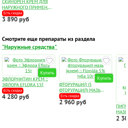
СКИНОРЕН КРЕМ ДЛЯ
НАРУЖНОГО ПРИМЕН.
20% 30Г
Есть скидка
3 890 руб
Смотрите еще препараты из раздела
"Наружные средства"
Купить
Купить
ЭФЛОРНИТИН КРЕМ ::
ФТОРУРАЦИЛ (5
ЭФЛОРА EFLORA 15Г
ФТОРУРАЦИЛ) МАЗЬ
Есть скидка
4 280 руб
(КРЕМ) :: FLONIDA 5%
Есть скидка
2 960 руб
ТУБА 10Г
ПИГМ
МАЗЬ
2 3
PSORA
РАСТ