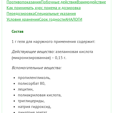
Противопоказания
Побочные действия
Взаимодействие
Как принимать, курс приема и дозировка
Передозировка
Специальные указания
Условия хранения
Срок годности
АНАЛОГИ
Состав
1 г геля для наружного применения содержит:
Действующее вещество:
азелаиновая кислота
(микронизированная) – 0,15 г.
Вспомогательные вещества:
пропиленгликоль,
полисорбат 80,
лецитин,
полиакриловая кислота,
триглицериды,
натрия гидроксид,
динатрия эдетат,