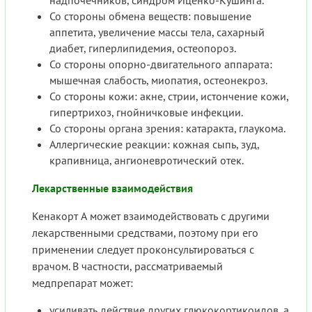
надпочечников, синдром Иценко-Кушинга.
Со стороны обмена веществ: повышение
аппетита, увеличение массы тела, сахарный
диабет, гиперлипидемия, остеопороз.
Со стороны опорно-двигательного аппарата:
мышечная слабость, миопатия, остеонекроз.
Со стороны кожи: акне, стрии, истончение кожи,
гипертрихоз, гнойничковые инфекции.
Со стороны органа зрения: катаракта, глаукома.
Аллергические реакции: кожная сыпь, зуд,
крапивница, ангионевротический отек.
Лекарственные взаимодействия
Кенакорт А может взаимодействовать с другими
лекарственными средствами, поэтому при его
применении следует проконсультироваться с
врачом. В частности, рассматриваемый
медпрепарат может:
усиливать действие других глюкокортикоидов, а