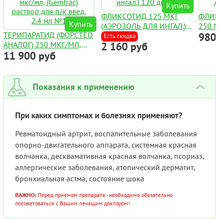
Купить
ФЛИКСОТИД 125 МКГ
ФЛИК
Купить
(АЭРОЗОЛЬ ДЛЯ ИНГАЛ.)
250 М
ТЕРИПАРАТИД (ФОРСТЕО
980
120 ДОЗ!!!
ИНГАЛ
Есть скидка
АНАЛОГ) 250 МКГ/МЛ,
2 160 руб
11 900 руб
(GEMFRAC) РАСТВОР ДЛЯ
П/К ВВЕД. 2.4 МЛ №1
Показания к применению
›
При каких симптомах и болезнях применяют?
Ревматоидный артрит, воспалительные заболевания
опорно-двигательного аппарата, системная красная
волчанка, десквамативная красная волчанка, псориаз,
аллергические заболевания, атопический дерматит,
бронхиальная астма, состояние шока
ВАЖНО:
Перед приёмом препарата - необходимо обязательно
посоветоваться с Вашим лечащим доктором!