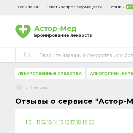
О компании
Задать вопрос фармацевту
Отзывы
63
Астор-Мед
Бронирование лекарств
Введите название лекарства или бо
ЛЕКАРСТВЕННЫЕ СРЕДСТВА
АЛКОГОЛИЗМ, КУР
Отзывы
Отзывы о сервисе "Астор-М
1
2
...
11
12
13
14
15
16
17
18
19
20