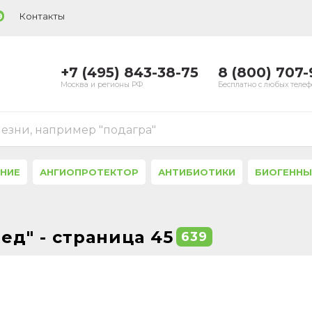
Контакты
9
+7 (495) 843-38-75
8 (800) 707
Москва и регионы РФ
Бесплатно с любых теле
лезни, например "подагра"
ЕНИЕ
АНГИОПРОТЕКТОР
АНТИБИОТИКИ
БИОГЕННЫ
ед" - страница 45
639